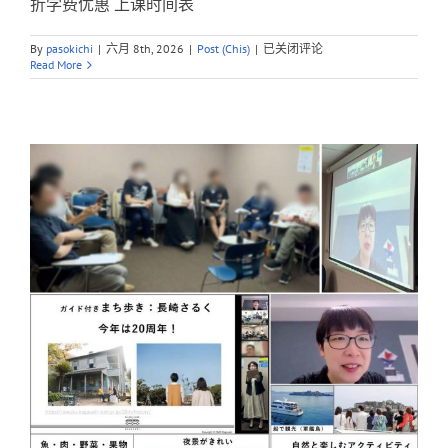
折学费优惠 上课时间表
暑
By
pasokichi
|
六月 8th, 2026
|
Post (Chis)
|
已关闭评论
期
Read More
日
语
课
程