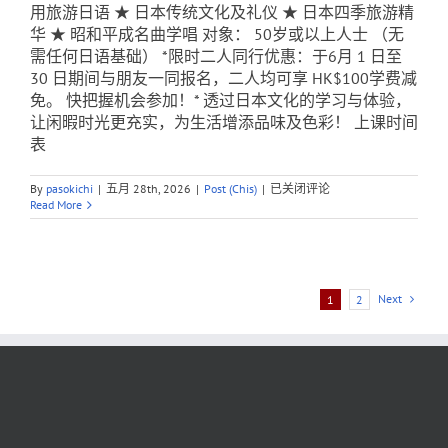
用旅游日语 ★ 日本传统文化及礼仪 ★ 日本四季旅游精
华 ★ 昭和平成名曲学唱 对象： 50岁或以上人士 （无
需任何日语基础） *限时二人同行优惠：于6月 1 日至
30 日期间与朋友一同报名，二人均可享 HK$100学费减
免。 快把握机会参加！* 透过日本文化的学习与体验，
让闲暇时光更充实，为生活增添品味及色彩！ 上课时间
表
50+
By
pasokichi
|
五月 28th, 2026
|
Post (Chis)
|
已关闭评论
日
Read More
本
旅
游
文
化
Next
1
2
俱
乐
部