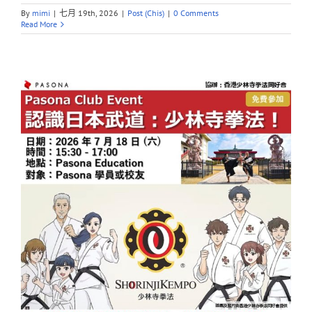
By
mimi
|
七月 19th, 2026
|
Post (Chis)
|
0 Comments
Read More