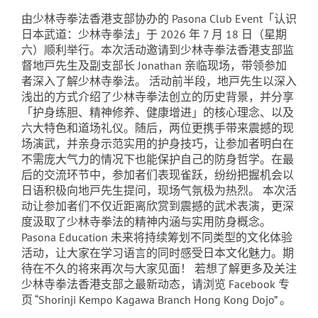
由少林寺拳法香港支部协办的 Pasona Club Event「认识
日本武道：少林寺拳法」于 2026 年 7 月 18 日（星期
六）顺利举行。本次活动邀请到少林寺拳法香港支部监
督地戸先生及副支部长 Jonathan 亲临现场，带领参加
者深入了解少林寺拳法。 活动前半段，地戸先生以深入
浅出的方式介绍了少林寺拳法创立的历史背景，并分享
「护身练胆、精神修养、健康增进」的核心理念、以及
六大特色和道场礼仪。随后，两位更携手带来震撼的现
场演武，并亲身示范实用的护身技巧，让参加者明白在
不需庞大气力的情况下也能保护自己的防身哲学。在最
后的交流环节中，参加者们表现雀跃，纷纷把握机会以
日语积极向地戸先生提问，现场气氛极为热烈。 本次活
动让参加者们不仅近距离欣赏到震撼的武术表演，更深
度汲取了少林寺拳法的精神内涵与实用防身概念。
Pasona Education 未来将持续筹划不同类型的文化体验
活动，让大家在学习语言的同时感受日本文化魅力。期
待在不久的将来再次与大家见面！ 若想了解更多及关注
少林寺拳法香港支部之最新动态，请浏览 Facebook 专
页 “Shorinji Kempo Kagawa Branch Hong Kong Dojo” 。