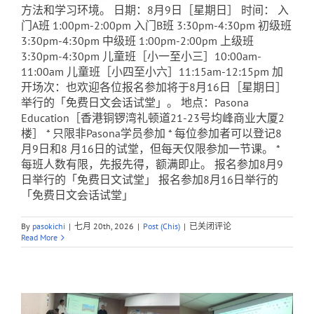
方法和学习环境。 日期：8月9日［星期日］ 时间： 入
门A班 1:00pm-2:00pm 入门B班 3:30pm-4:30pm 初级班
3:30pm-4:30pm 中级班 1:00pm-2:00pm 上级班
3:30pm-4:30pm 儿童班［小一至小三］10:00am-
11:00am 儿童班［小四至小六］11:15am-12:15pm 加
开场次：也欢迎各位报名参加将于8月16日［星期日］
举行的「免费日文会话试堂」。 地点：Pasona
Education［香港铜锣湾礼顿道21-23号均峰商业大厦2
楼］ * 只限非Pasona学员参加 * 每位参加者可以登记8
月9日和8 月16日的试堂，但每天仅限参加一节课。 *
每班人数有限，先报先得，额满即止。 报名参加8月9
日举行的「免费日文试堂」 报名参加8月16日举行的
「免费日文会话试堂」
免
By
pasokichi
|
七月 20th, 2026
|
Post (Chis)
|
已关闭评论
费
Read More
日
文
试
堂