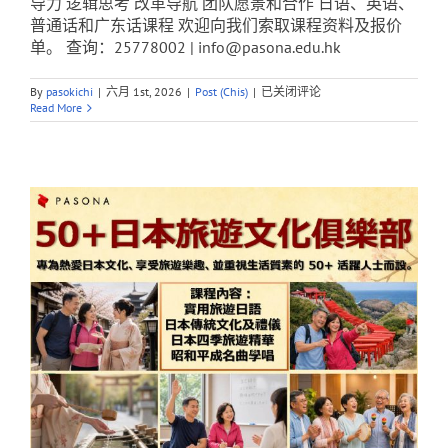
导力 逻辑思考 改革导航 团队愿景和合作 日语、英语、
普通话和广东话课程 欢迎向我们索取课程资料及报价
单。 查询：25778002 | info@pasona.edu.hk
Pasona
By
pasokichi
|
六月 1st, 2026
|
Post (Chis)
|
已关闭评论
Education
Read More
顾
客
服
务
及
投
诉
处
理
工
作
坊