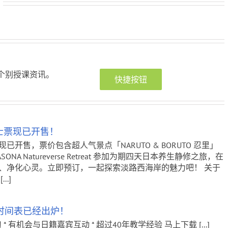
个别授课资讯。
快捷按钮
士票现已开售！
开售，票价包含超人气景点「NARUTO & BORUTO 忍里」
A Natureverse Retreat 参加为期四天日本养生静修之旅，在
、净化心灵。立即预订，一起探索淡路西海岸的魅力吧！ 关于
.]
课时间表已经出炉！
* 有机会与日籍嘉宾互动 * 超过40年教学经验 马上下载 [...]