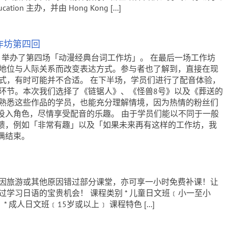
tion 主办，并由 Hong Kong [...]
作坊第四回
五）举办了第四场「动漫经典台词工作坊」。 在最后一场工作坊
地位与人际关系而改变表达方式。参与者也了解到，直接在现
式，有时可能并不合适。 在下半场，学员们进行了配音体验，
环节。本次我们选择了《链锯人》、《怪兽8号》以及《葬送的
熟悉这些作品的学员，也能充分理解情境，因为热情的粉丝们
投入角色，尽情享受配音的乐趣。 由于学员们能以不同于一般
馈，例如「非常有趣」以及「如果未来再有这样的工作坊，我
满结束。
因旅游或其他原因错过部分课堂，亦可享一小时免费补课！让
学习日语的宝贵机会！ 课程类别 * 儿童日文班﹝小一至小
 * 成人日文班﹝15岁或以上﹞ 课程特色 [...]