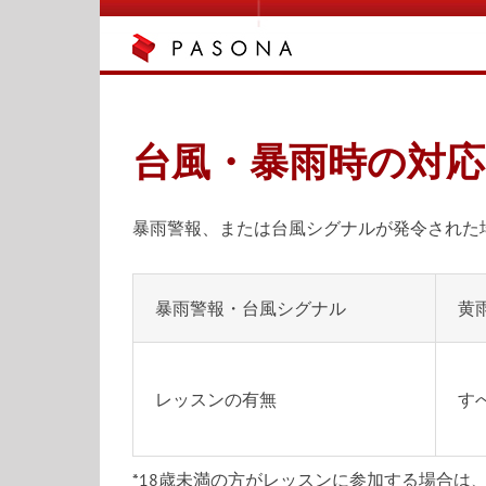
Skip
to
content
台風・暴雨時の対
暴雨警報、または台風シグナルが発令された
暴雨警報・台風シグナル
黄
レッスンの有無
す
*18歳未満の方がレッスンに参加する場合は