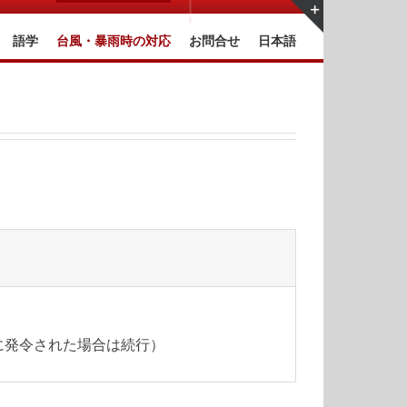
語学
台風・暴雨時の対応
お問合せ
日本語
Toggle
Sliding
Bar
Area
に発令された場合は続行）