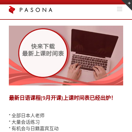
Skip
to
content
View
Larger
Image
最新日语课程(9月开课)上课时间表已经出炉！
* 全部日本人老师
* 大量会话练习
* 有机会与日籍嘉宾互动