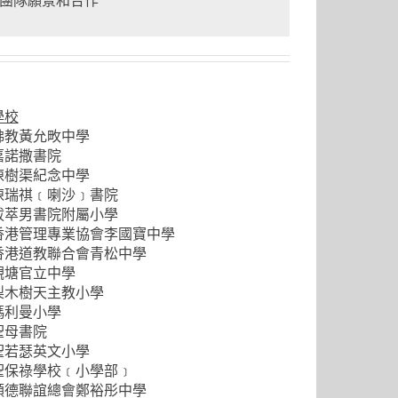
團隊願景和合作
學校
佛教黃允畋中學
嘉諾撒書院
陳樹渠紀念中學
陳瑞祺﹝喇沙﹞書院
拔萃男書院附屬小學
香港管理專業協會李國寶中學
香港道教聯合會青松中學
觀塘官立中學
梨木樹天主教小學
瑪利曼小學
聖母書院
聖若瑟英文小學
聖保祿學校﹝小學部﹞
順德聯誼總會鄭裕彤中學