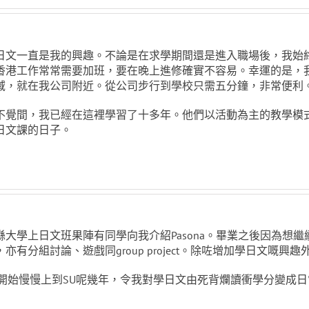
日文一直是我的興趣。不論是在求學期間還是進入職場後，我始
香港工作常常需要加班，要在晚上進修確實不容易。幸運的是，我找
域，就在我公司附近。從公司步行到學校只需五分鐘，非常便利
不覺間，我已經在這裡學習了十多年。他們以活動為主的教學模
日文課的日子。
喺大學上日文班果陣有同學向我介紹Pasona。畢業之後因為想繼續
，亦有分組討論、遊戲同group project。除咗增加學日文嘅
5開始慢慢上到SU呢幾年，令我對學日文由死背爛讀衝學分變成