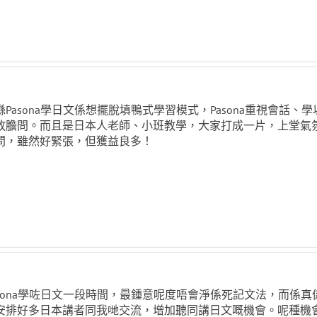
喺Pasona學日文係想擺脫填鴨式學習模式，Pasona重視會話
放膽問。而且是日本人老師、小班教學，大家打成一片，上堂氣
問，雖然好緊張，但獲益良多！
asona學咗日文一段時間，最鍾意呢度唔會淨係死記文法，而係
安排好多日本講者同我哋交流，增加聽同講日文嘅機會。呢種機