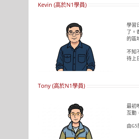
Kevin (高於N1學員)
學習
了。
的區
不知
待上
Tony (高於N1學員)
最初
互動
由G