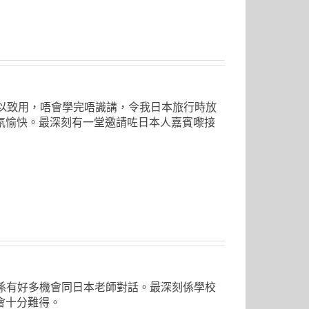
、學以致用，唔會學完唔識講，令我日本旅行時放
氛愉快。最深刻有一堂邀請咗日本人嘉賓嚟接
真係有好多機會同日本老師對話。最深刻係學校
會十分難得。