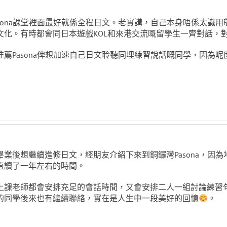
asona課堂裡面最好就係全程日文。老實講，自己本身唔係太識
文化。有時都會同日本遊戲KOL和來港交流嘅留學生一齊對話，
推薦Pasona俾想加速自己日文聆聽同埋練習說話嘅同學，因為
畢業後想繼續進修日文，經朋友介紹下來到銅鑼灣Pasona，因
直讀了一年左右的時間。
上課老師都會安排充足的會話時間，又會安排二人一組討論練習
的同學後來也有繼續聯絡，實在是人生中一段美好的回憶
。