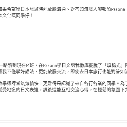
如果希望喺日本旅遊時能放膽溝通、對答如流嘅人嚟報讀Pason
本文化嘅同學仔！
1一路讀到現在M班，在Pasona學日文讓我徹底擺脫了「填鴨
讓我不僅學好語法，更能放膽交流，即使去日本旅行也能對答如
教學讓課堂氣氛愉快，更難得是認識了來自各行各業的同學。為
感受地道的日文表達，課後還能互相交流心得。在輕鬆的氛圍下