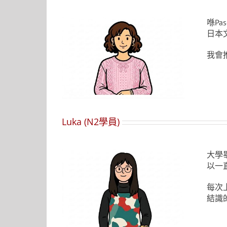
喺P
日本
我會
Luka (N2學員)
大學
以一
每次
結識