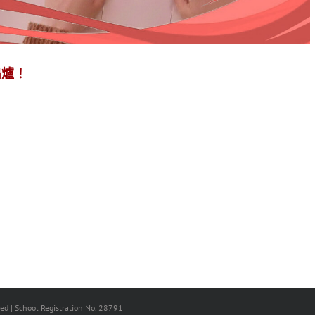
出爐！
ed | School Registration No. 28791